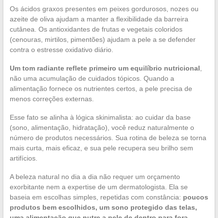
Os ácidos graxos presentes em peixes gordurosos, nozes ou
azeite de oliva ajudam a manter a flexibilidade da barreira
cutânea. Os antioxidantes de frutas e vegetais coloridos
(cenouras, mirtilos, pimentões) ajudam a pele a se defender
contra o estresse oxidativo diário.
Um tom radiante reflete primeiro um equilíbrio nutricional
,
não uma acumulação de cuidados tópicos. Quando a
alimentação fornece os nutrientes certos, a pele precisa de
menos correções externas.
Esse fato se alinha à lógica skinimalista: ao cuidar da base
(sono, alimentação, hidratação), você reduz naturalmente o
número de produtos necessários. Sua rotina de beleza se torna
mais curta, mais eficaz, e sua pele recupera seu brilho sem
artifícios.
A beleza natural no dia a dia não requer um orçamento
exorbitante nem a expertise de um dermatologista. Ela se
baseia em escolhas simples, repetidas com constância:
poucos
produtos bem escolhidos, um sono protegido das telas,
uma alimentação que nutre a pele de dentro para fora
.