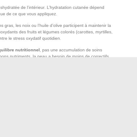
dratée de l’intérieur. L’hydratation cutanée dépend
ue de ce que vous appliquez.
gras, les noix ou l’huile d’olive participent à maintenir la
oxydants des fruits et légumes colorés (carottes, myrtilles,
tre le stress oxydatif quotidien.
uilibre nutritionnel
, pas une accumulation de soins
 bons nutriments, la peau a besoin de moins de correctifs
: en prenant soin de la base (sommeil, alimentation,
 le nombre de produits nécessaires. Votre routine beauté
e peau retrouve son éclat sans artifice.
nde ni budget démesuré ni expertise de dermatologue. Elle
ec constance :
peu de produits bien choisis, un sommeil
i nourrit la peau de l’intérieur
.