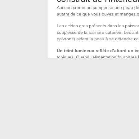
Aucune crème ne compense une peau déshy
autant de ce que vous buvez et mangez q
Les acides gras présents dans les poissons 
souplesse de la barrière cutanée. Les anti
poivrons) aident la peau à se défendre con
Un teint lumineux reflète d’abord un éq
topiques. Quand l’alimentation fournit les
extérieurs.
Ce constat rejoint la logique skinimaliste 
hydratation), vous réduisez naturellement
devient plus courte, plus efficace, et votr
La beauté naturelle au quotidien ne dema
repose sur des choix simples, répétés av
protégé des écrans, une alimentation qu