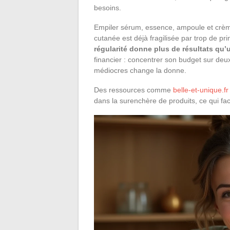
besoins.
Empiler sérum, essence, ampoule et crème 
cutanée est déjà fragilisée par trop de pri
régularité donne plus de résultats qu’
financier : concentrer son budget sur deux
médiocres change la donne.
Des ressources comme
belle-et-unique.fr
dans la surenchère de produits, ce qui facil