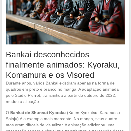
Bankai desconhecidos
finalmente animados: Kyoraku,
Komamura e os Visored
Durante anos, vários Bankai existiram apenas na forma de
quadros em preto e branco no manga. A adaptação animada
pelo Studio Pierrot, transmitida a partir de outubro de 2022,
mudou a situação.
O
Bankai de Shunsui Kyoraku
(Katen Kyokotsu: Karamatsu
Shinju) é o exemplo mais marcante. No manga, seus quatro
atos eram difíceis de visualizar. A animação adicionou uma