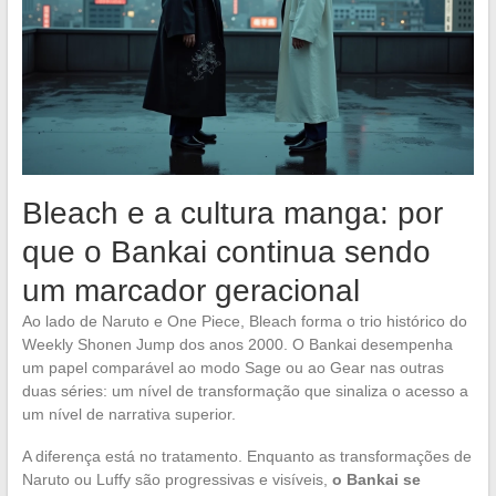
Bleach e a cultura manga: por
que o Bankai continua sendo
um marcador geracional
Ao lado de Naruto e One Piece, Bleach forma o trio histórico do
Weekly Shonen Jump dos anos 2000. O Bankai desempenha
um papel comparável ao modo Sage ou ao Gear nas outras
duas séries: um nível de transformação que sinaliza o acesso a
um nível de narrativa superior.
A diferença está no tratamento. Enquanto as transformações de
Naruto ou Luffy são progressivas e visíveis,
o Bankai se