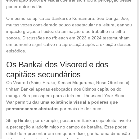
encenação sonora e visual que transformou a percepção desse
poder entre os fãs.
O mesmo se aplica ao Bankai de Komamura. Seu Dangai Joe,
muitas vezes considerado pouco espetacular na leitura, ganhou
impacto graças à fluidez da animação e ao trabalho na trilha
sonora. Discussões no r/bleach em 2023 e 2024 testemunham
um aumento significativo na apreciação após a exibição desses
episódios.
Os Bankai dos Visored e dos
capitães secundários
Os Visored (Shinji Hirako, Kensei Muguruma, Rose Otoribashi)
tinham Bankai apenas esboçados nos últimos capítulos do
manga. Sua passagem para a tela em Thousand-Year Blood
War permitiu
dar uma existência visual a poderes que
permaneceram abstratos
por mais de dez anos.
Shinji Hirako, por exemplo, possui um Bankai cujo efeito inverte
a percepção aliado/inimigo no campo de batalha. Esse poder,
difícil de representar em um quadro fixo, ganha uma dimensão