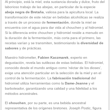
Al principio, está la miel, esta sustancia dorada y dulce, fruto del
laborioso trabajo de las abejas, en particular de la especie
abeja negra de Bretaña
, valiosa para la apicultura local. La
transformación de este néctar en bebidas alcohólicas se realiza
a través de un proceso de
fermentación
, donde la miel se
encuentra con el agua para dar vida al chouchen y al hidromiel.
Si la diferencia entre chouchen y hidromiel reside a menudo en
la duración de la fermentación, más corta para el primero, las
recetas varían y se transmiten, testimoniando la
diversidad de
sabores
y de prácticas.
Maestro hidromelier,
Fabien Kaczmarek
, experto en
degustación, revela las sutilezas de estas bebidas. El hidromiel,
conocido desde el mundo antiguo como ‘néctar de los dioses’,
exige una atención particular en la selección de la miel y en el
control de la fermentación. La
fabricación tradicional
del
hidromiel utiliza herramientas como la
Dame-Jeanne
y el
barboteador, garantizando una calidad y una fidelidad a los
métodos ancestrales.
El
chouchen
, por su parte, es una bebida ancestral
representativa de los orígenes bretones. Joseph Postic, figura