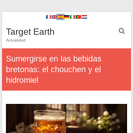
Target Earth
Actualidad
Sumergirse en las bebidas
bretonas: el chouchen y el
hidromiel