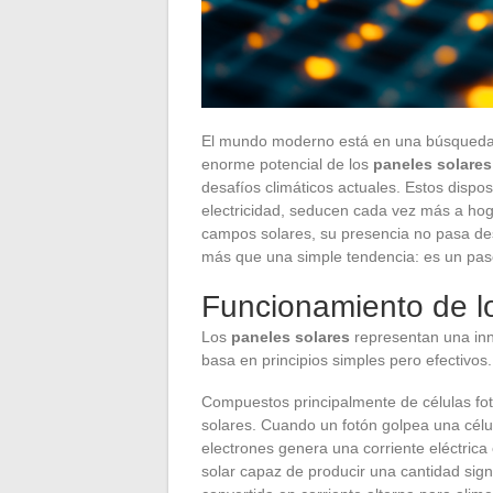
El mundo moderno está en una búsqueda d
enorme potencial de los
paneles solares
desafíos climáticos actuales. Estos disposi
electricidad, seducen cada vez más a ho
campos solares, su presencia no pasa des
más que una simple tendencia: es un paso
Funcionamiento de l
Los
paneles solares
representan una inn
basa en principios simples pero efectivos.
Compuestos principalmente de células fotov
solares. Cuando un fotón golpea una célul
electrones genera una corriente eléctrica 
solar capaz de producir una cantidad sign