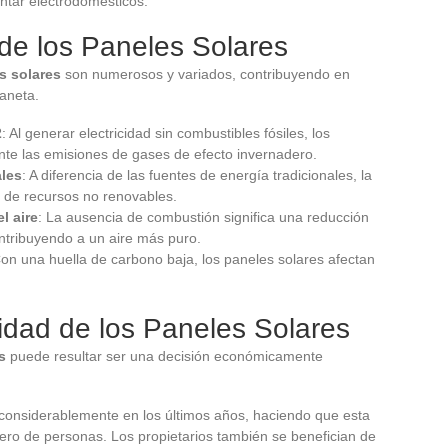
entar electrodomésticos.
de los Paneles Solares
s solares
son numerosos y variados, contribuyendo en
laneta.
2
: Al generar electricidad sin combustibles fósiles, los
te las emisiones de gases de efecto invernadero.
ales
: A diferencia de las fuentes de energía tradicionales, la
n de recursos no renovables.
l aire
: La ausencia de combustión significa una reducción
ntribuyendo a un aire más puro.
Con una huella de carbono baja, los paneles solares afectan
idad de los Paneles Solares
s
puede resultar ser una decisión económicamente
 considerablemente en los últimos años, haciendo que esta
ro de personas. Los propietarios también se benefician de