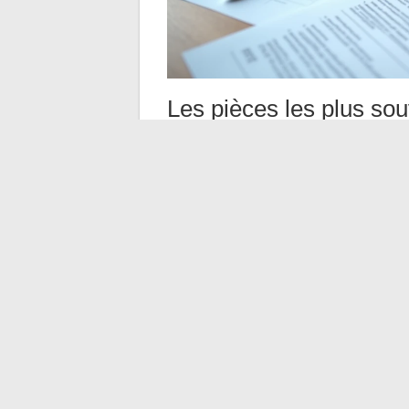
Les pièces les plus s
Le type de justificatif dépend de la situa
certificat de vie annuel pour les résidents
RIB, la pièce d’identité, le dernier avis d’i
Pour une demande de pension de réversion,
pièce doit être lisible intégralement, coin
Serveur vocal et télé
un dossier bloqué
Quand un envoi reste sans réponse pendan
par téléphone. Un serveur vocal est acce
l’état de son dossier ou faire réémettre ce
Pour parler à un conseiller, il faut appel