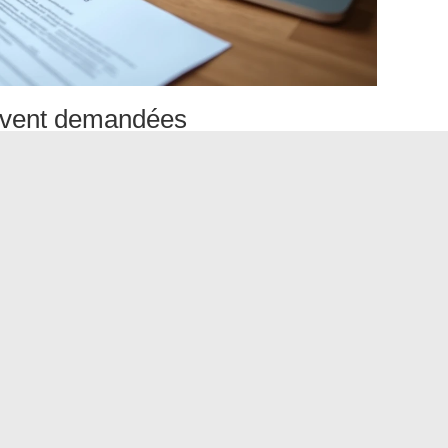
ouvent demandées
tion (première demande de retraite, mise à jour de dossier,
 à l’étranger). En pratique, les documents récurrents sont le
mposition et le justificatif de domicile de moins de trois mois.
 on ajoute l’acte de décès et le livret de famille. Chaque
s compris, sinon le dossier est renvoyé.
phone Agirc-Arrco : relancer
t plus de deux semaines, on peut contacter l’Agirc-Arrco
ssible en permanence pour obtenir des informations sur
rtains courriers.
er pendant les horaires d’ouverture du centre de gestion