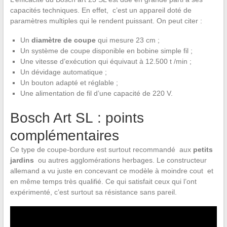
capacités techniques. En effet, c’est un appareil doté de
paramètres multiples qui le rendent puissant. On peut citer :
Un
diamètre de coupe
qui mesure 23 cm ;
Un système de coupe disponible en bobine simple fil ;
Une vitesse d’exécution qui équivaut à 12.500 t /min ;
Un dévidage automatique ;
Un bouton adapté et réglable ;
Une alimentation de fil d’une capacité de 220 V.
Bosch Art SL : points
complémentaires
Ce type de coupe-bordure est surtout recommandé aux
petits
jardins
ou autres agglomérations herbages. Le constructeur
allemand a vu juste en concevant ce modèle à moindre cout et
en même temps très qualifié. Ce qui satisfait ceux qui l’ont
expérimenté, c’est surtout sa résistance sans pareil.