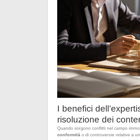
I benefici dell’experti
risoluzione dei conte
Quando sorgono conflitti nel campo immobil
conformità
o di controversie relative a u