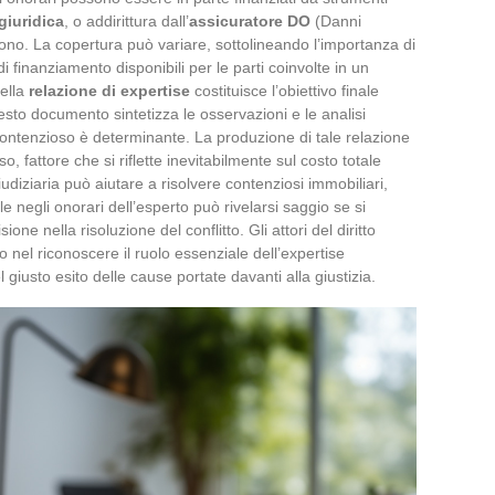
giuridica
, o addirittura dall’
assicuratore DO
(Danni
no. La copertura può variare, sottolineando l’importanza di
i finanziamento disponibili per le parti coinvolte in un
della
relazione di expertise
costituisce l’obiettivo finale
esto documento sintetizza le osservazioni e le analisi
l contenzioso è determinante. La produzione di tale relazione
, fattore che si riflette inevitabilmente sul costo totale
udiziaria può aiutare a risolvere contenziosi immobiliari,
e negli onorari dell’esperto può rivelarsi saggio se si
ione nella risoluzione del conflitto. Gli attori del diritto
 nel riconoscere il ruolo essenziale dell’expertise
l giusto esito delle cause portate davanti alla giustizia.