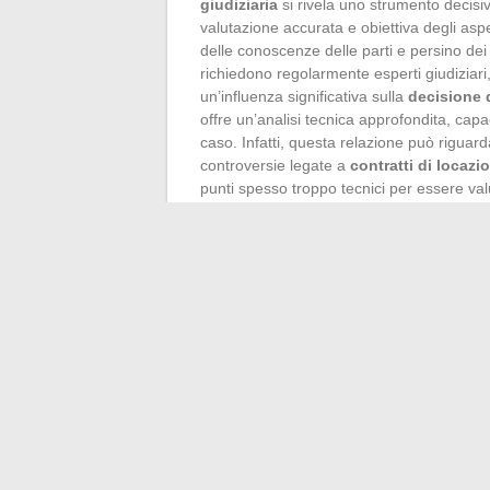
giudiziaria
si rivela uno strumento decisi
valutazione accurata e obiettiva degli aspet
delle conoscenze delle parti e persino dei l
richiedono regolarmente esperti giudiziari
un’influenza significativa sulla
decisione 
offre un’analisi tecnica approfondita, cap
caso. Infatti, questa relazione può rigua
controversie legate a
contratti di locaz
punti spesso troppo tecnici per essere val
designato dal giudice o richiesto dall’avvo
risoluzione dei contenziosi immobiliari. Il
complesse portando il suo chiarimento sulle
giudice, basandosi sulle conclusioni dell
migliore delle questioni tecniche e fattuali.
procedura d’urgenza
, una procedura che
esperto per prevenire un danno imminente
iniziativa può essere avviata anche come
tecnico che risulta fondamentale per la riso
meccanismi giudiziari dimostra la volontà 
di ogni caso, affermando la pertinenza dell’