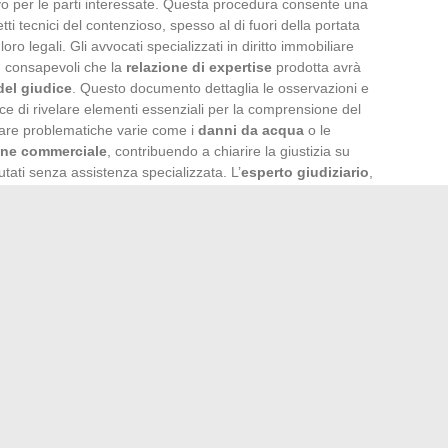
vo per le parti interessate. Questa procedura consente una
ti tecnici del contenzioso, spesso al di fuori della portata
oro legali. Gli avvocati specializzati in diritto immobiliare
, consapevoli che la
relazione di expertise
prodotta avrà
del giudice
. Questo documento dettaglia le osservazioni e
ace di rivelare elementi essenziali per la comprensione del
rdare problematiche varie come i
danni da acqua
o le
ione commerciale
, contribuendo a chiarire la giustizia su
utati senza assistenza specializzata. L’
esperto giudiziario
,
cato, gioca così un ruolo cruciale nel processo di
 suo intervento consente spesso di sbloccare situazioni
 cause e le responsabilità legate ai disordini riscontrati. Il
’esperto, può così decidere con una comprensione molto
 D’altra parte, l’expertise giudiziaria può essere richiesta in
 consente di ottenere rapidamente l’intervento di un
 o far cessare un disturbo manifestamente illecito. Questa
 un
incidente
durante un processo, per chiarire un punto
luzione della controversia. La flessibilità di questi
di adattare la procedura alle necessità pratiche e tecniche
expertise giudiziaria in diritto immobiliare.