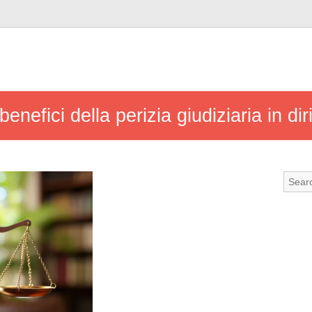
benefici della perizia giudiziaria in di