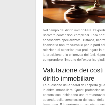
Nel campo del diritto immobiliare, l’expe
risolvere contenziosi complessi. Essa conse
conoscenze specializzate. Tuttavia, ricor
finanziario non trascurabile per le parti c
relazione di expertise può prolungare la 
la precisione e la chiarezza dei fatti, rispe
comprendere l’impatto dell’expertise giudiz
Valutazione dei costi 
diritto immobiliare
La questione dei
onorari
dell’esperto giud
in diritto immobiliare. Questi professionisti
contenzioso, richiedono una remunerazione p
seconda della complessità del caso, della d
l’expertise. È importante notare che quest