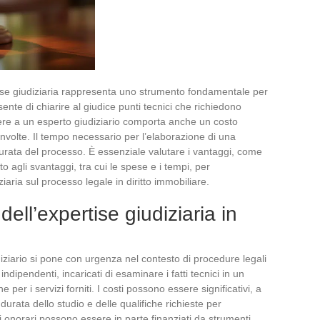
rtise giudiziaria rappresenta uno strumento fondamentale per
nte di chiarire al giudice punti tecnici che richiedono
rere a un esperto giudiziario comporta anche un costo
oinvolte. Il tempo necessario per l’elaborazione di una
durata del processo. È essenziale valutare i vantaggi, come
tto agli svantaggi, tra cui le spese e i tempi, per
iaria sul processo legale in diritto immobiliare.
dell’expertise giudiziaria in
iziario si pone con urgenza nel contesto di procedure legali
 indipendenti, incaricati di esaminare i fatti tecnici in un
er i servizi forniti. I costi possono essere significativi, a
urata dello studio e delle qualifiche richieste per
i onorari possono essere in parte finanziati da strumenti