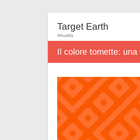
Target Earth
Attualità
Il colore tomette: una