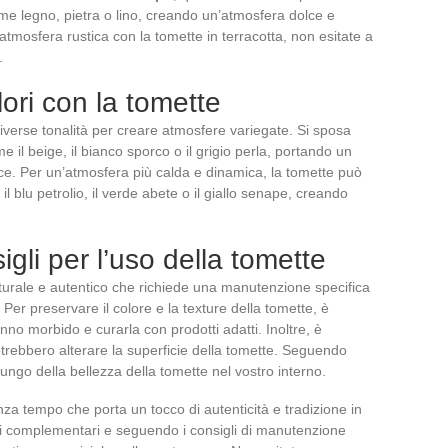
e legno, pietra o lino, creando un’atmosfera dolce e
tmosfera rustica con la tomette in terracotta, non esitate a
.
lori con la tomette
iverse tonalità per creare atmosfere variegate. Si sposa
 il beige, il bianco sporco o il grigio perla, portando un
ce. Per un’atmosfera più calda e dinamica, la tomette può
l blu petrolio, il verde abete o il giallo senape, creando
li per l’uso della tomette
aturale e autentico che richiede una manutenzione specifica
Per preservare il colore e la texture della tomette, è
nno morbido e curarla con prodotti adatti. Inoltre, è
potrebbero alterare la superficie della tomette. Seguendo
lungo della bellezza della tomette nel vostro interno.
nza tempo che porta un tocco di autenticità e tradizione in
ri complementari e seguendo i consigli di manutenzione