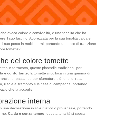
 che evoca calore e convivialità, è una tonalità che ha
e il suo fascino. Apprezzata per la sua tonalità calda e
 il suo posto in molti interni, portando un tocco di tradizione
lore tomette?
iche del colore tomette
tes in terracotta, queste piastrelle tradizionali per
da e confortante
, la tomette si colloca in una gamma di
arancione, passando per sfumature più tenui di rosa
a, il sole al tramonto e le case di campagna, portando
pazio che la accoglie.
orazione interna
 in una decorazione in stile rustico o provenzale, portando
terno.
Calda e senza tempo
, questa tonalità si sposa