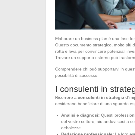
Elaborare un business plan è una fase fo
Questo documento strategico, molto più di
rotta e leva per convincere potenziali inves
Trovare un supporto esterno può trasformar
Comprendere chi può supportarvi in quest
possibilità di successo.
I consulenti in strate
Ricorrere a
consulenti in strategia d’i
desiderano beneficiare di uno sguardo esp
Analisi e diagnosi:
Questi professioni
del vostro settore, aiutandovi così a co
debolezze.
Redazione professionale:
La loro es