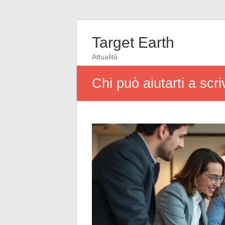
Target Earth
Attualità
Chi può aiutarti a scr