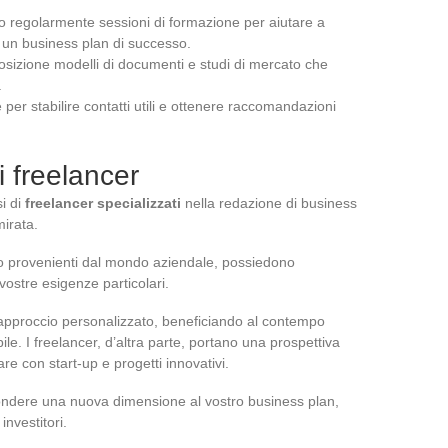
o regolarmente sessioni di formazione per aiutare a
un business plan di successo.
osizione modelli di documenti e studi di mercato che
.
te per stabilire contatti utili e ottenere raccomandazioni
 i freelancer
i di
freelancer specializzati
nella redazione di business
mirata.
sso provenienti dal mondo aziendale, possiedono
vostre esigenze particolari.
n approccio personalizzato, beneficiando al contempo
ibile. I freelancer, d’altra parte, portano una prospettiva
re con start-up e progetti innovativi.
nfondere una nuova dimensione al vostro business plan,
investitori.