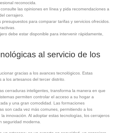
esional reconocida.
consulte las opiniones en línea y pida recomendaciones a
el cerrajero.
 presupuestos para comparar tarifas y servicios ofrecidos.
ractivas.
ajero debe estar disponible para intervenir rápidamente,
ológicas al servicio de los
ucionar gracias a los avances tecnológicos. Estas
 los artesanos del tercer distrito.
as cerraduras inteligentes, transforma la manera en que
sistemas permiten controlar el acceso a su hogar a
orzada y una gran comodidad. Las formaciones
ías son cada vez más comunes, permitiendo a los
la innovación. Al adoptar estas tecnologías, los cerrajeros
en seguridad moderna.
 un artesano; es un experto en seguridad, un consejero