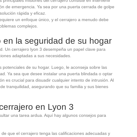
 principales misiones del cerrajero consiste en intervenir
ón de emergencia. Ya sea por una puerta cerrada de golpe
olución rápida y eficaz.
requiere un enfoque único, y el cerrajero a menudo debe
roblemas complejos.
o en la seguridad de su hogar
ad. Un cerrajero lyon 3 desempeña un papel clave para
uciones adaptadas a sus necesidades.
es potenciales de su hogar. Luego, le aconseja sobre las
ad. Ya sea que desee instalar una puerta blindada o optar
n es crucial para disuadir cualquier intento de intrusión. Al
a de tranquilidad, asegurando que su familia y sus bienes
cerrajero en Lyon 3
ultar una tarea ardua. Aquí hay algunos consejos para
e de que el cerrajero tenga las calificaciones adecuadas y