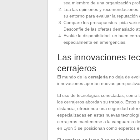
sea miembro de una organización prof
Lea las opiniones y recomendaciones: 
su entorno para evaluar la reputación d
Compare los presupuestos: pida varios
Desconfíe de las ofertas demasiado at
Evalúe la disponibilidad: un buen cerr
especialmente en emergencias.
Las innovaciones tecn
cerrajeros
El mundo de la
cerrajería
no deja de evol
innovaciones aportan nuevas perspectivas a
El uso de tecnologías conectadas, como l
los cerrajeros abordan su trabajo. Estos 
distancia, ofreciendo una seguridad ref
especializadas en estas nuevas tecnolog
cerrajeros mantenerse a la vanguardia de 
en Lyon 3 se posicionan como expertos 
El
cerrajero en Lyon 3
no es simplemente