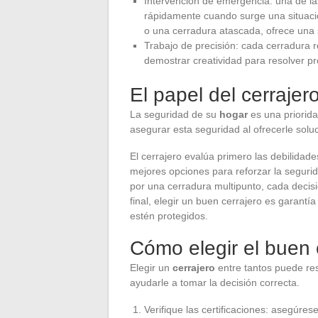
Intervención de emergencia: una de las
rápidamente cuando surge una situaci
o una cerradura atascada, ofrece una s
Trabajo de precisión: cada cerradura 
demostrar creatividad para resolver p
El papel del cerrajer
La seguridad de su
hogar
es una priorid
asegurar esta seguridad al ofrecerle sol
El cerrajero evalúa primero las debilidad
mejores opciones para reforzar la segurid
por una cerradura multipunto, cada decisió
final, elegir un buen cerrajero es garantí
estén protegidos.
Cómo elegir el buen 
Elegir un
cerrajero
entre tantos puede res
ayudarle a tomar la decisión correcta.
Verifique las certificaciones: asegúres