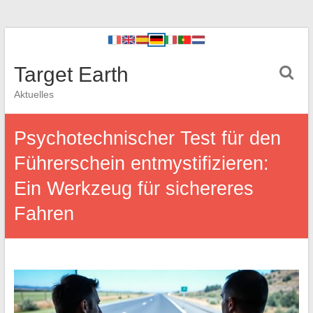
Target Earth
Aktuelles
Psychotechnischer Test für den
Führerschein entmystifizieren:
Ein Werkzeug für sichereres
Fahren