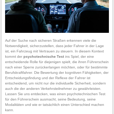
Auf der Suche nach sicheren Straßen erkennen viele die
Notwendigkeit, sicherzustellen, dass jeder Fahrer in der Lage
ist, ein Fahrzeug mit Vertrauen zu steuern. In diesem Kontext
kommt der
psychotechnische Test
ins Spiel, der eine
entscheidende Rolle für diejenigen spielt, die ihren Führerschein
nach einer Sperre zurückerlangen möchten, oder für bestimmte
Berufskraftfahrer. Die Bewertung der kognitiven Fähigkeiten, der
Entscheidungsfindung und der Reflexe der Fahrer ist
entscheidend, um nicht nur die individuelle Sicherheit, sondern
auch die der anderen Verkehrsteilnehmer zu gewährleisten.
Lassen Sie uns entdecken, was einen psychotechnischen Test
für den Führerschein ausmacht, seine Bedeutung, seine
Modalitäten und wie er tatsächlich einen Unterschied machen
kann.